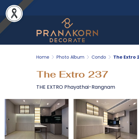
Home
Photo Album
Condo
The Extro 
The Extro 237
THE EXTRO Phayathai-Rangnam