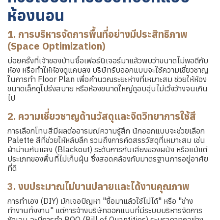
ห้องนอน
1. การบริหารจัดการพื้นที่อย่างมีประสิทธิภาพ
(Space Optimization)
บ่อยครั้งที่เจ้าของบ้านซื้อเฟอร์นิเจอร์มาแล้วพบว่าขนาดไม่พอดีกับ
ห้อง หรือทำให้ห้องดูแคบลง บริษัทรับออกแบบจะใช้ความเชี่ยวชาญ
ในการทำ Floor Plan เพื่อคำนวณระยะห่างที่เหมาะสม ช่วยให้ห้อง
ขนาดเล็กดูโปร่งสบาย หรือห้องขนาดใหญ่ดูอบอุ่นไม่เวิ้งว้างจนเกิน
ไป
2. ความเชี่ยวชาญด้านวัสดุและจิตวิทยาการใช้สี
การเลือกโทนสีมีผลต่ออารมณ์ความรู้สึก นักออกแบบจะช่วยเลือก
Palette สีที่ช่วยให้หลับลึก รวมถึงการคัดสรรวัสดุที่เหมาะสม เช่น
ผ้าม่านกันแสง (Blackout) ระดับการกันเสียงของผนัง หรือแม้แต่
ประเภทของพื้นที่ไม่เก็บฝุ่น ซึ่งสอดคล้องกับมาตรฐานการอยู่อาศัย
ที่ดี
3. งบประมาณไม่บานปลายและได้งานคุณภาพ
การทำเอง (DIY) มักเจอปัญหา "ซื้อมาแล้วใช้ไม่ได้" หรือ "ช่าง
ทำงานทิ้งงาน" แต่การจ้างบริษัทออกแบบที่มีระบบบริหารจัดการ
ชัดเจน จะมีการทำ BOQ (Bill of Quantities) ระบุราคาทุกอย่าง