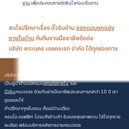
งาน
เพื่อประกอบการตัดสินใจก่อนเริ่มงาน
สนใจปรึกษาเรื่อง บิ้วอินบ้าน
ออกแบบตกแต่ง
ภายในบ้าน
กับทีมงานมืออาชีพติดต่อ
บริษัท พระนคร เดคคอเรท จำกัด ได้ทุกช่องทาง
บริษัท พระนคร เดคคอเรท จำกัด
เป็นผู้นำด้านออกแบบ
ตกแต่งภายใน
และ
บิ้วอิน
ครบวงจร ด้วยทีมช่างมืออาชีพประสบการณ์กว่า 10 ปี เรา
ดูแลและให้
คำปรึกษาทุกขั้นตอน ตั้งแต่บ้านเดี่ยว
คอนโด ออฟฟิศ ไปจนถึงร้านค้า รับรองคุณภาพงาน ใส่ใจทุกราย
ละเอียด พร้อมบริการหลังการขายครบวงจร